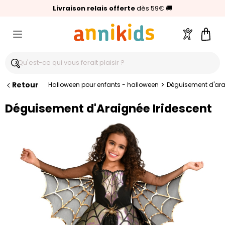
🥇
Livraison relais offerte
Palmarès Capital 2025 :
⭐⭐⭐⭐⭐
4,6/5
(24 000 avis clients)
Annikids N°1
dès 59€
🚚
Compte
Pani
Retour
>
Halloween pour enfants - halloween
Déguisement d'ara
Déguisement d'Araignée Iridescent