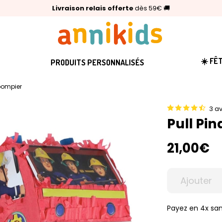
🥇
Livraison relais offerte
Palmarès Capital 2025 :
⭐⭐⭐⭐⭐
4,6/5
(24 000 avis clients)
Annikids N°1
dès 59€
🚚
☀️ FÊ
PRODUITS PERSONNALISÉS
 pompier
3 av
Pull Pi
21,00€
Ajouter
Payez en 4x san