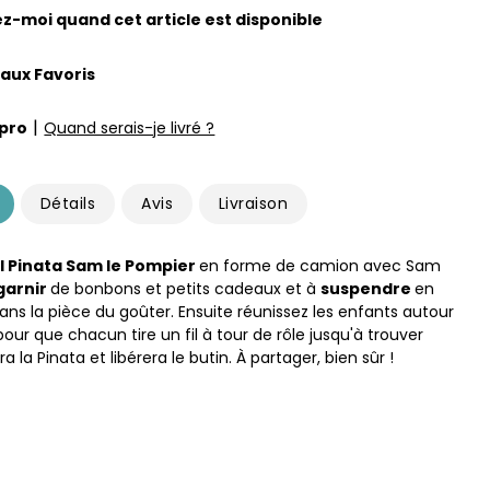
z-moi quand cet article est disponible
 aux Favoris
|
pro
Quand serais-je livré ?
Détails
Avis
Livraison
ll Pinata Sam le Pompier
en forme de camion avec Sam
garnir
de bonbons et petits cadeaux et à
suspendre
en
ans la pièce du goûter. Ensuite réunissez les enfants autour
pour que chacun tire un fil à tour de rôle jusqu'à trouver
ra la Pinata et libérera le butin. À partager, bien sûr !