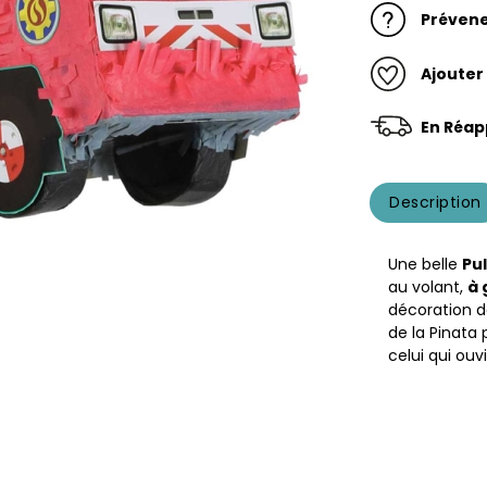
Prévene
Ajouter
En Réap
Description
Une belle
Pu
au volant,
à 
décoration d
de la Pinata 
celui qui ouvi