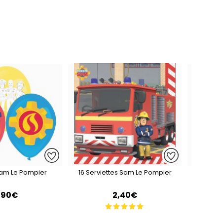
Sam Le Pompier
16 Serviettes Sam Le Pompier
8 Sans-
,90€
2,40€