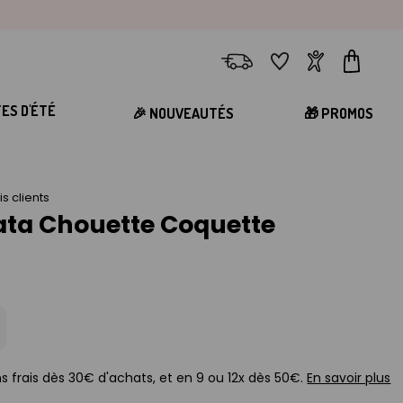
Livraison
Favoris
Compte
Panier
TES D'ÉTÉ
🎉 NOUVEAUTÉS
🎁 PROMOS
is clients
nata Chouette Coquette
s frais dès 30€ d'achats, et en 9 ou 12x dès 50€.
En savoir plus