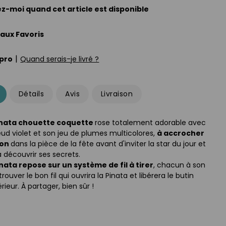
z-moi quand cet article est disponible
 aux Favoris
|
pro
Quand serais-je livré ?
Détails
Avis
Livraison
inata chouette coquette
rose totalement adorable avec
eud violet et son jeu de plumes multicolores,
à accrocher
ion
dans la pièce de la fête avant d'inviter la star du jour et
à découvrir ses secrets.
inata repose sur un système de fil à tirer
, chacun à son
trouver le bon fil qui ouvrira la Pinata et libérera le butin
rieur. À partager, bien sûr !