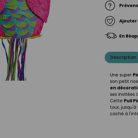
Prévene
Ajouter
En Réap
Description
Une super
P
son petit no
en décorat
ses invitées 
Cette
Pull P
tour, jusqu'à 
caché à l'inté