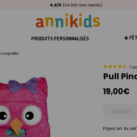
🥇
Livraison relais offerte
Palmarès Capital 2025 :
⭐⭐⭐⭐⭐
4,6/5
(24 000 avis clients)
Annikids N°1
dès 59€
🚚
☀️ FÊ
PRODUITS PERSONNALISÉS
e coquette
7 av
Pull Pi
19,00€
Ajouter
Payez en 4x san