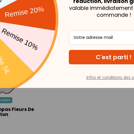
réduction, livraison g
valable immédiatement 
commande !
THÈMES ASSOCIÉS
Infos et conditions des o
ection
pas Fleurs De
ton