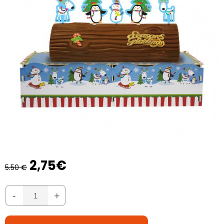
2,75€
5.50 €
-
+