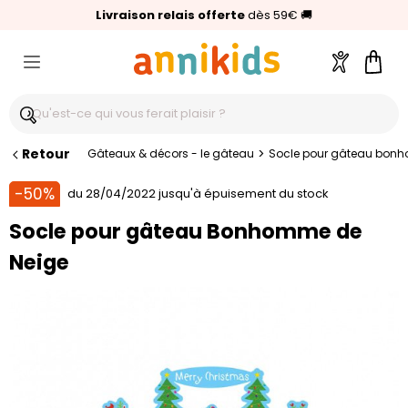
🥇
Livraison relais offerte
Palmarès Capital 2025 :
⭐⭐⭐⭐⭐
4,6/5
(24 000 avis clients)
Annikids N°1
dès 59€
🚚
Compte
Pani
Retour
>
Gâteaux & décors - le gâteau
Socle pour gâteau bon
-50%
du 28/04/2022 jusqu'à épuisement du stock
Socle pour gâteau Bonhomme de
Neige