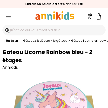
🥇
Livraison relais offerte
Palmarès Capital 2025 :
⭐⭐⭐⭐⭐
4,6/5
(24 000 avis clients)
Annikids N°1
dès 59€
🚚
Compte
Pani
Retour
>
Gâteaux & décors - le gâteau
Gâteau licorne rainbow b
Gâteau Licorne Rainbow bleu - 2
étages
Annikids