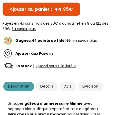
Ajouter au panier :
44,95€
Payez en 4x sans frais dès 30€ d'achats, et en 9 ou 12x dès
50€.
En savoir plus
Gagnez
44
points de fidélité
,
en savoir plus
Ajouter aux Favoris
|
En stock
Quand serais-je livré ?
Description
Détails
Avis
Livraison
Un super
gâteau d'anniversaire Minnie
avec
nappage blanc, disque imprimé et tour de gâteau,
livré chez vous prêt à manger
pour régaler 12 à 14