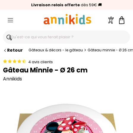
🥇
Livraison relais offerte
Palmarès Capital 2025 :
⭐⭐⭐⭐⭐
4,6/5
(24 000 avis clients)
Annikids N°1
dès 59€
🚚
Compte
Pani
Retour
>
Gâteaux & décors - le gâteau
Gâteau minnie - Ø 26 c
4 avis clients
Gâteau Minnie - Ø 26 cm
Annikids