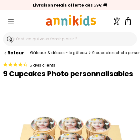
🥇
Livraison relais offerte
Palmarès Capital 2025 :
⭐⭐⭐⭐⭐
4,6/5
(24 000 avis clients)
Annikids N°1
dès 59€
🚚
Compte
Pani
Retour
>
Gâteaux & décors - le gâteau
9 cupcakes photo perso
5 avis clients
9 Cupcakes Photo personnalisables