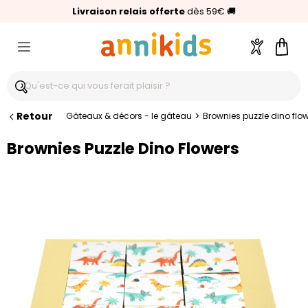
🥇
Livraison relais offerte
Palmarès Capital 2025 :
⭐⭐⭐⭐⭐
4,6/5
(24 000 avis clients)
Annikids N°1
dès 59€
🚚
Compte
Pani
Retour
>
Gâteaux & décors - le gâteau
Brownies puzzle dino flo
Brownies Puzzle Dino Flowers