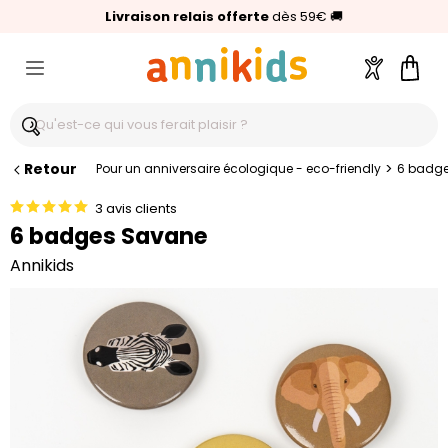
🥇
Livraison relais offerte
Palmarès Capital 2025 :
⭐⭐⭐⭐⭐
4,6/5
(24 000 avis clients)
Annikids N°1
dès 59€
🚚
Compte
Pani
Retour
>
Pour un anniversaire écologique - eco-friendly
6 badg
3 avis clients
6 badges Savane
Annikids