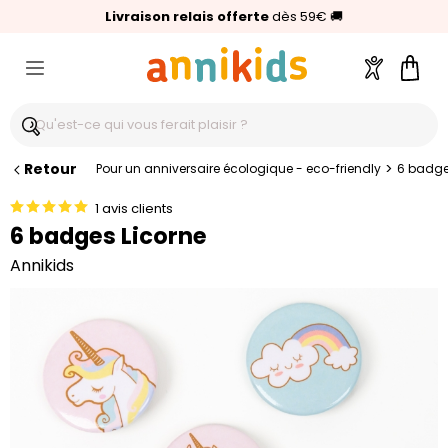
🥇
Livraison relais offerte
Palmarès Capital 2025 :
⭐⭐⭐⭐⭐
4,6/5
(24 000 avis clients)
Annikids N°1
dès 59€
🚚
Compte
Pani
Retour
>
Pour un anniversaire écologique - eco-friendly
6 badge
1 avis clients
6 badges Licorne
Annikids