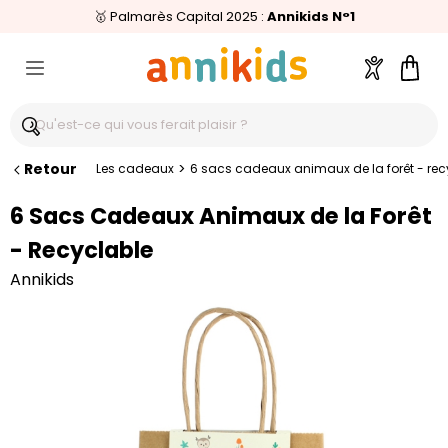
🥇
Livraison relais offerte
Palmarès Capital 2025 :
⭐⭐⭐⭐⭐
4,6/5
(24 000 avis clients)
Annikids N°1
dès 59€
🚚
Compte
Pani
Retour
>
Les cadeaux
6 sacs cadeaux animaux de la forêt - rec
6 Sacs Cadeaux Animaux de la Forêt
- Recyclable
Annikids