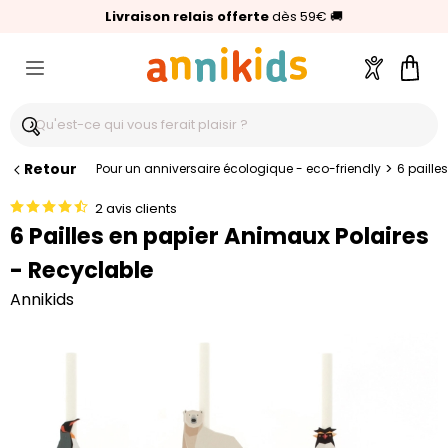
🥇
Livraison relais offerte
Palmarès Capital 2025 :
⭐⭐⭐⭐⭐
4,6/5
(24 000 avis clients)
Annikids N°1
dès 59€
🚚
Compte
Pani
Retour
>
Pour un anniversaire écologique - eco-friendly
6 paille
2 avis clients
6 Pailles en papier Animaux Polaires
- Recyclable
Annikids