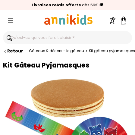
🥇
Livraison relais offerte
Palmarès Capital 2025 :
⭐⭐⭐⭐⭐
4,6/5
(24 000 avis clients)
Annikids N°1
dès 59€
🚚
Compte
Pani
Retour
>
Gâteaux & décors - le gâteau
Kit gâteau pyjamasques
Kit Gâteau Pyjamasques