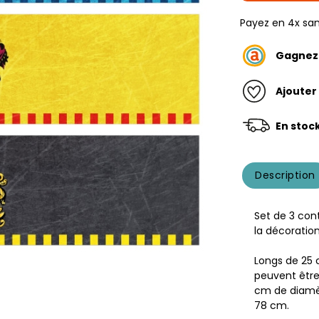
Payez en 4x san
Gagne
Ajouter
En stoc
Description
Set de 3 con
la décoration
Longs de 25
peuvent être
cm de diamèt
78 cm.