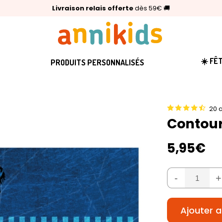
🥇
Livraison relais offerte
Palmarès Capital 2025 :
⭐⭐⭐⭐⭐
4,6/5
(24 000 avis clients)
Annikids N°1
dès 59€
🚚
☀️ FÊ
PRODUITS PERSONNALISÉS
20 a
Contour
5,95€
-
+
Ajouter a