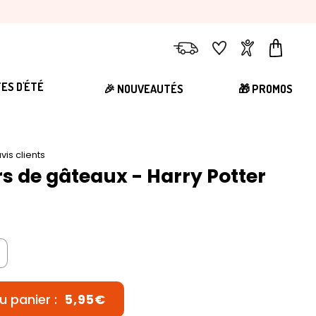
Livraison
Favoris
Compte
Panier
TES D'ÉTÉ
🎉 NOUVEAUTÉS
🎁 PROMOS
vis clients
s de gâteaux - Harry Potter
u panier :
5,95€