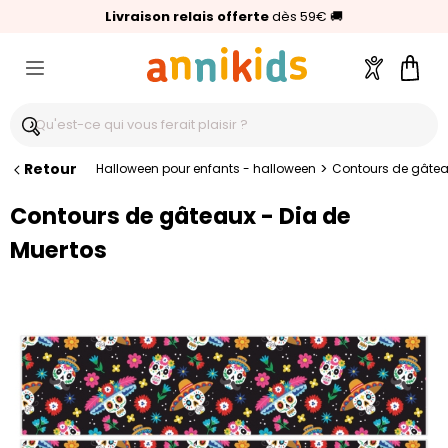
🥇
Livraison relais offerte
Palmarès Capital 2025 :
⭐⭐⭐⭐⭐
4,6/5
(24 000 avis clients)
Annikids N°1
dès 59€
🚚
Compte
Pani
Retour
>
Halloween pour enfants - halloween
Contours de gâtea
Contours de gâteaux - Dia de
Muertos