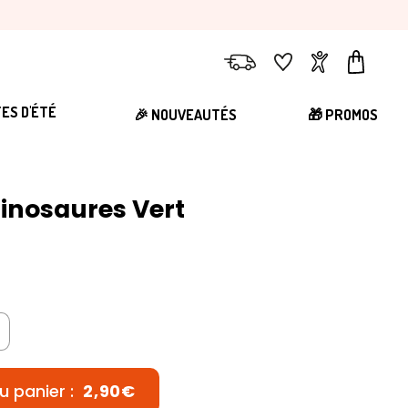
Livraison
Favoris
Compte
Panier
TES D'ÉTÉ
🎉 NOUVEAUTÉS
🎁 PROMOS
Dinosaures Vert
u panier :
2,90€