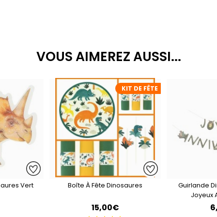
VOUS AIMEREZ AUSSI...
KIT DE FÊTE
saures Vert
Boîte À Fête Dinosaures
Guirlande D
Joyeux 
€
15,00€
6