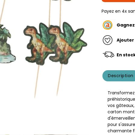
Payez en 4x san
Gagne
Ajouter
En stoc
Description
Transformez 
préhistoriqu
vos gâteaux,
carton monté
d'émerveille
pour s'assure
charmante fi