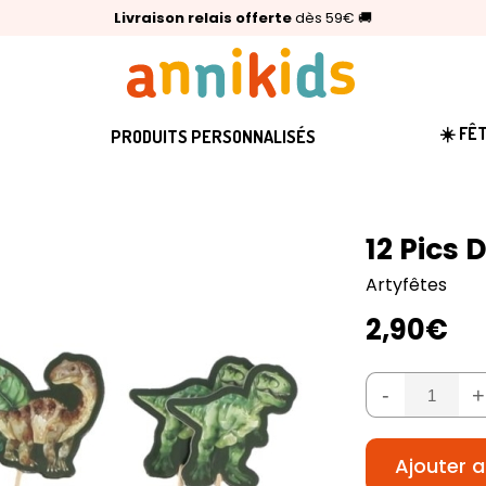
🥇
Livraison relais offerte
Palmarès Capital 2025 :
⭐⭐⭐⭐⭐
4,6/5
(24 000 avis clients)
Annikids N°1
dès 59€
🚚
☀️ FÊ
PRODUITS PERSONNALISÉS
12 Pics 
Artyfêtes
2,90€
-
+
Ajouter a