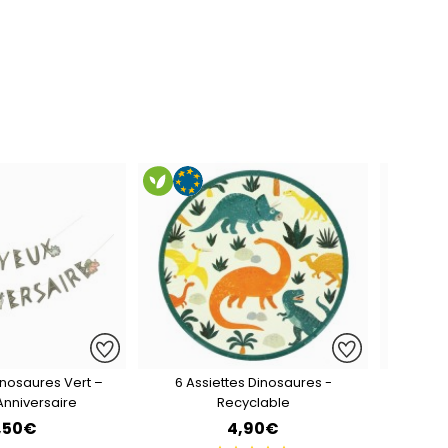
inosaures Vert –
6 Assiettes Dinosaures -
Guirl
Anniversaire
Recyclable
,50€
4,90€