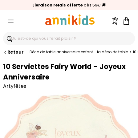
🥇
Livraison relais offerte
Palmarès Capital 2025 :
⭐⭐⭐⭐⭐
4,6/5
(24 000 avis clients)
Annikids N°1
dès 59€
🚚
Compte
Pani
Retour
>
Déco de table anniversaire enfant - la déco de table
10
10 Serviettes Fairy World – Joyeux
Anniversaire
Artyfêtes