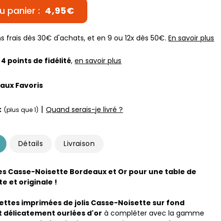
u panier :
4,95€
s frais dès 30€ d'achats, et en 9 ou 12x dès 50€.
En savoir plus
z
4
points de fidélité
,
en savoir plus
 aux Favoris
|
k
Quand serais-je livré ?
(plus que 1)
Détails
Livraison
es Casse-Noisette Bordeaux et Or pour une table de
e et originale !
iettes imprimées de jolis Casse-Noisette sur fond
 délicatement ourlées d'or
à compléter avec la gamme