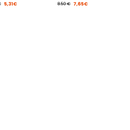
6 Cm
5,31€
7,65€
€
8.50 €