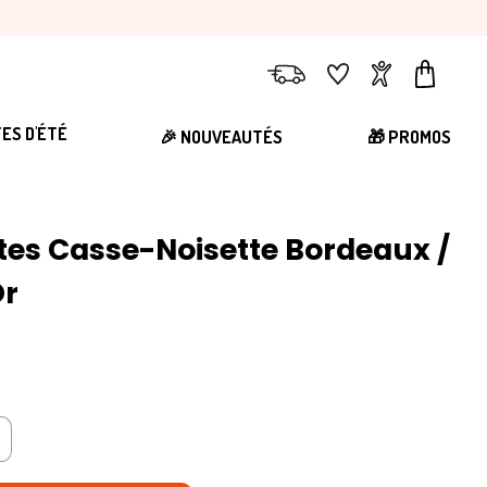
Livraison
Favoris
Compte
Panier
TES D'ÉTÉ
🎉 NOUVEAUTÉS
🎁 PROMOS
ttes Casse-Noisette Bordeaux /
Or