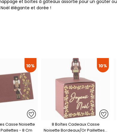
, nappage et boîtes à gâteaux assortie pour un goûter ou
 Noël élégante et dorée !
10%
10%
es Casse Noisette
8 Boîtes Cadeaux Casse
1 Casse
Paillettes - 8 Cm
Noisette Bordeaux/Or Paillettes -