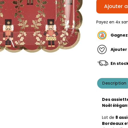
Ajouter a
Payez en 4x san
Gagne
Ajouter
En stoc
Description
Des assiett
Noël élégant
Lot de
8 ass
Bordeaux et