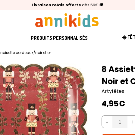
🥇
Livraison relais offerte
Palmarès Capital 2025 :
⭐⭐⭐⭐⭐
4,6/5
(24 000 avis clients)
Annikids N°1
dès 59€
🚚
☀️ FÊ
PRODUITS PERSONNALISÉS
noisette bordeaux/noir et or
8 Assie
Noir et 
Artyfêtes
4,95€
-
+