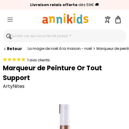
🥇
Livraison relais offerte
Palmarès Capital 2025 :
⭐⭐⭐⭐⭐
4,6/5
(24 000 avis clients)
Annikids N°1
dès 59€
🚚
Compte
Pani
Retour
>
La magie de noël à la maison - noël
Marqueur de peintu
1 avis clients
Marqueur de Peinture Or Tout
Support
Artyfêtes