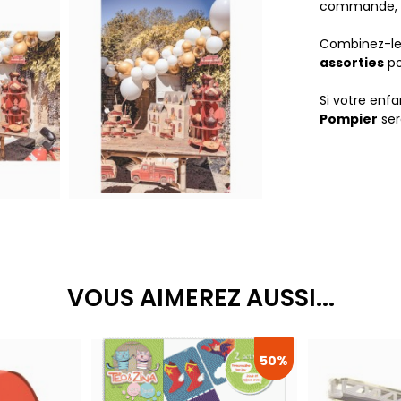
commande, la
Combinez-le
assorties
po
Si votre enfa
Pompier
ser
VOUS AIMEREZ AUSSI...
50%