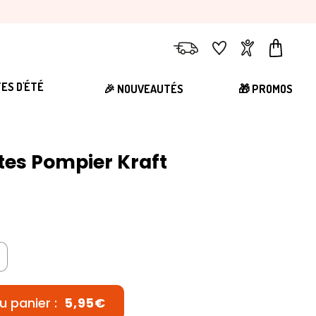
Livraison
Favoris
Compte
Panier
TES D'ÉTÉ
🎉 NOUVEAUTÉS
🎁 PROMOS
ttes Pompier Kraft
u panier :
5,95€