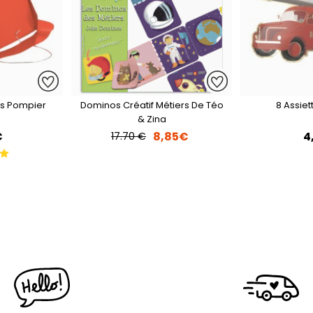
fs Pompier
Dominos Créatif Métiers De Téo
8 Assie
& Zina
€
8,85€
4
17.70 €