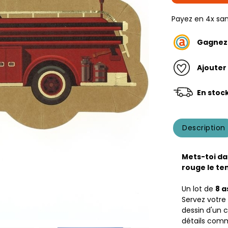
Payez en 4x san
Gagne
Ajouter
En stoc
Description
Mets-toi da
rouge le te
Un lot de
8 a
Servez votre
dessin d'un c
détails comm