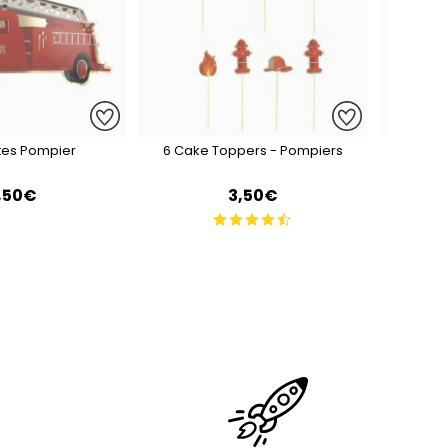
ttes Pompier
6 Cake Toppers - Pompiers
1 Fève - 
,50€
3,50€