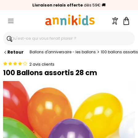
🥇
Livraison relais offerte
Palmarès Capital 2025 :
⭐⭐⭐⭐⭐
4,6/5
(24 000 avis clients)
Annikids N°1
dès 59€
🚚
Compte
Pani
Retour
>
Ballons d'anniversaire - les ballons
100 ballons assorti
2 avis clients
100 Ballons assortis 28 cm