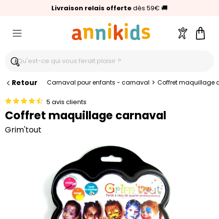
🥇
Livraison relais offerte
Palmarès Capital 2025 :
⭐⭐⭐⭐⭐
4,6/5
(24 000 avis clients)
Annikids N°1
dès 59€
🚚
Compte
Pani
Retour
>
Carnaval pour enfants - carnaval
Coffret maquillage 
5 avis clients
Coffret maquillage carnaval
Grim'tout