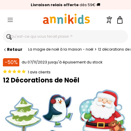
🥇
Livraison relais offerte
Palmarès Capital 2025 :
⭐⭐⭐⭐⭐
4,6/5
(24 000 avis clients)
Annikids N°1
dès 59€
🚚
Compte
Pani
Retour
>
La magie de noël à la maison - noël
12 décorations de 
-50%
du 07/11/2023 jusqu'à épuisement du stock
1 avis clients
12 Décorations de Noël