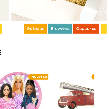
Gâteaux
Brownies
Cupcakes
...
E
NOUVEAU
NOUVEA