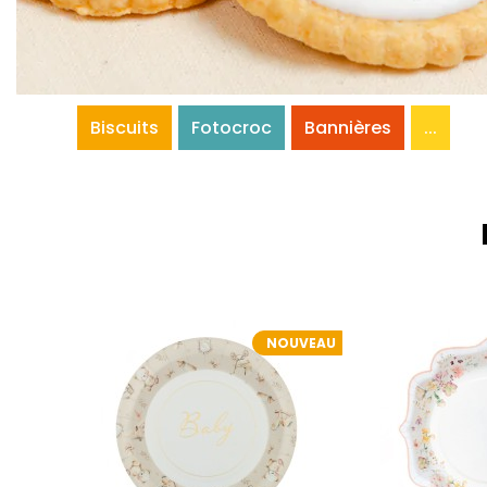
Biscuits
Fotocroc
Bannières
...
NOUVEAU