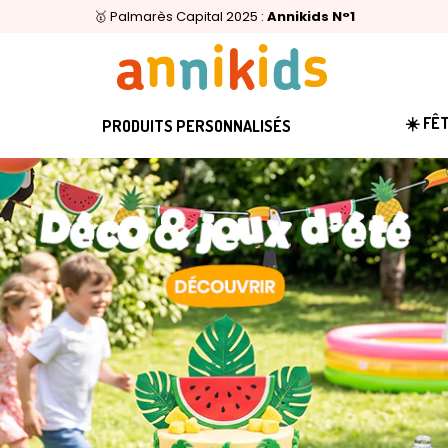
🥇
Livraison relais offerte
Palmarès Capital 2025 :
⭐⭐⭐⭐⭐
4,6/5
(24 000 avis clients)
Annikids N°1
dès 59€
🚚
☀️ FÊ
PRODUITS PERSONNALISÉS