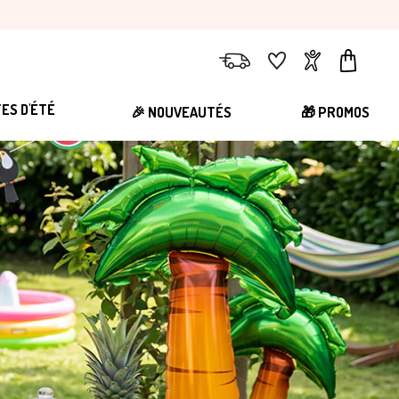
Livraison
Favoris
Compte
Panier
TES D'ÉTÉ
🎉 NOUVEAUTÉS
🎁 PROMOS