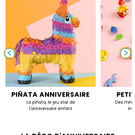
PIÑATA ANNIVERSAIRE
PETI
La piñata, le jeu star de
Des mini 
l'anniversaire enfant
inv