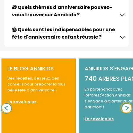
🎁 Quels thèmes d'anniversaire pouvez-
vous trouver sur Annikids ?
🎂 Quels sont les indispensables pour une
fête d'anniversaire enfant réussie ?
LE BLOG ANNIKIDS
ANNIKIDS S'ENGAG
740
ARBRES PLA
Des recettes, des jeux, des
conseils pour préparer la plus
En partenariat avec
belle fête d'anniversaire !
Reforest'Action Annikids
s'engage à planter 20 a
En savoir plus
par mois !
En savoir plus