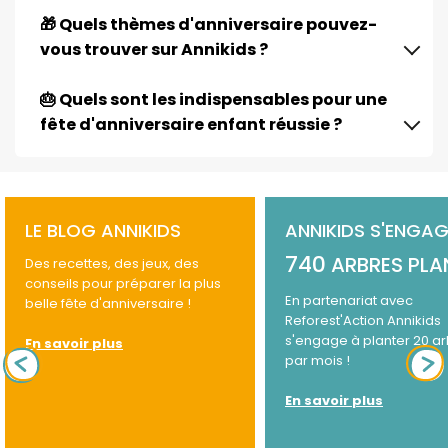
🎁 Quels thèmes d'anniversaire pouvez-
vous trouver sur Annikids ?
🎂 Quels sont les indispensables pour une
fête d'anniversaire enfant réussie ?
LE BLOG ANNIKIDS
ANNIKIDS S'ENGAG
740
ARBRES PLA
Des recettes, des jeux, des
conseils pour préparer la plus
En partenariat avec
belle fête d'anniversaire !
Reforest'Action Annikids
s'engage à planter 20 a
En savoir plus
par mois !
En savoir plus