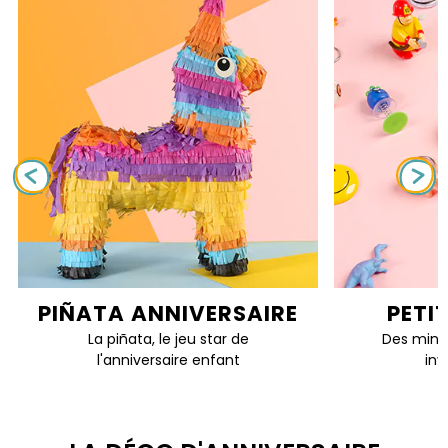
PIÑATA ANNIVERSAIRE
PETI
La piñata, le jeu star de
Des mini 
l'anniversaire enfant
inv