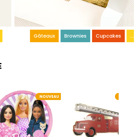
Gâteaux
Brownies
Cupcakes
...
E
NOUVEAU
NOUVEA