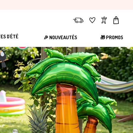
Livraison
Favoris
Compte
Panier
TES D'ÉTÉ
🎉 NOUVEAUTÉS
🎁 PROMOS