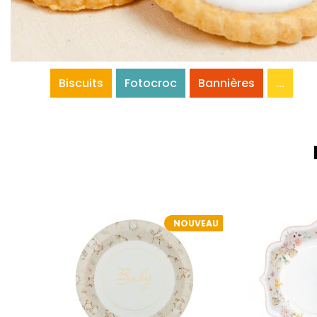
Biscuits
Fotocroc
Bannières
...
NOUVEAU