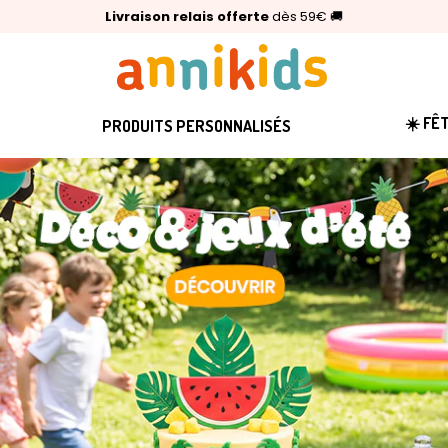
🥇
Livraison relais offerte
Palmarès Capital 2025 :
⭐⭐⭐⭐⭐
4,6/5
(24 000 avis clients)
Annikids N°1
dès 59€
🚚
☀️ FÊ
PRODUITS PERSONNALISÉS