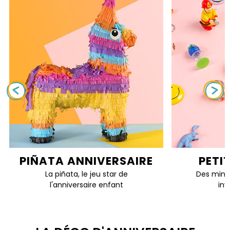
PIÑATA ANNIVERSAIRE
PETI
La piñata, le jeu star de
Des mini 
l'anniversaire enfant
inv