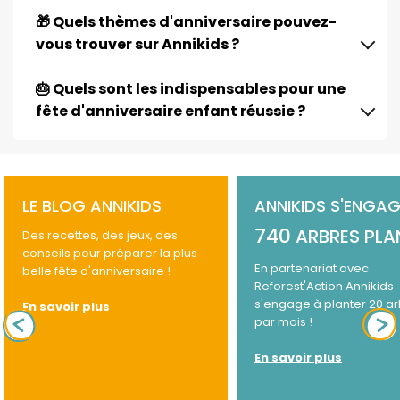
🎁 Quels thèmes d'anniversaire pouvez-
vous trouver sur Annikids ?
🎂 Quels sont les indispensables pour une
fête d'anniversaire enfant réussie ?
LE BLOG ANNIKIDS
ANNIKIDS S'ENGAG
740
ARBRES PLA
Des recettes, des jeux, des
conseils pour préparer la plus
En partenariat avec
belle fête d'anniversaire !
Reforest'Action Annikids
s'engage à planter 20 a
En savoir plus
par mois !
En savoir plus