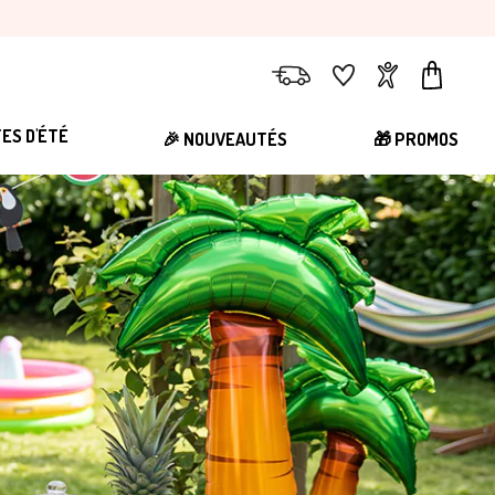
Livraison
Favoris
Compte
Panier
TES D'ÉTÉ
🎉 NOUVEAUTÉS
🎁 PROMOS