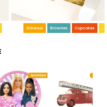
Gâteaux
Brownies
Cupcakes
...
E
NOUVEAU
NOUVEA