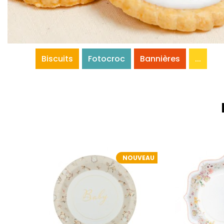
Biscuits
Fotocroc
Bannières
...
NOUVEAU