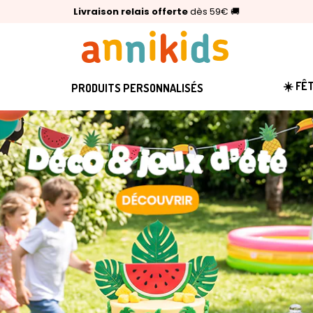
🥇
Livraison relais offerte
Palmarès Capital 2025 :
⭐⭐⭐⭐⭐
4,6/5
(24 000 avis clients)
Annikids N°1
dès 59€
🚚
☀️ FÊ
PRODUITS PERSONNALISÉS