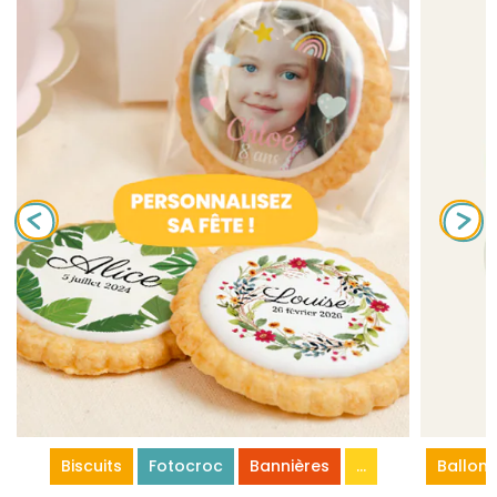
Biscuits
Fotocroc
Bannières
...
Ballons