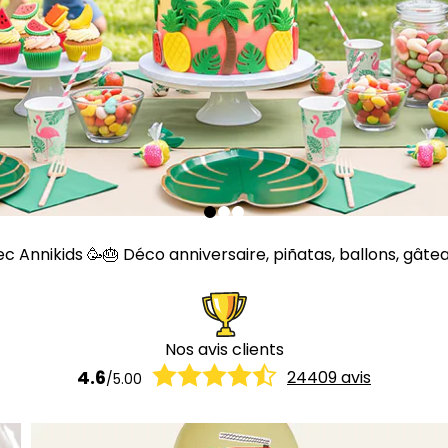
Annikids 🥳🎂 Déco anniversaire, piñatas, ballons, gâteaux,
Nos avis clients
4.6
24409
avis
/
5.00