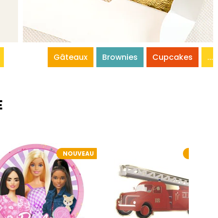
Gâteaux
Brownies
Cupcakes
...
E
NOUVEAU
NOUVEA