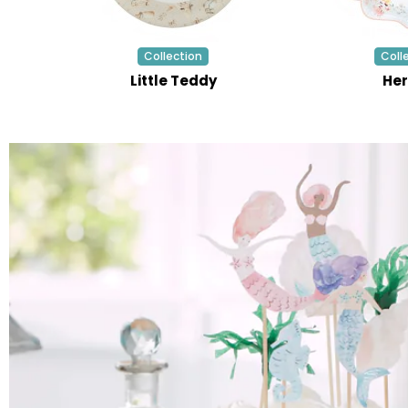
Collection
Coll
Little Teddy
Her
LE JEU
100% GAGNANT !
Entrez votre email et lancez la roue
pour gagnez
cadeaux
,
bons de
réduction, livraison gratuite,
valable immédiatement sur votre