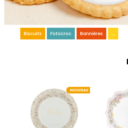
Biscuits
Fotocroc
Bannières
...
NOUVEAU