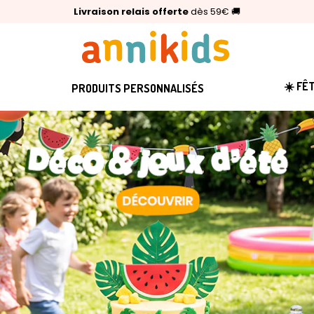
🥇
Livraison relais offerte
Palmarès Capital 2025 :
⭐⭐⭐⭐⭐
4,6/5
(24 000 avis clients)
Annikids N°1
dès 59€
🚚
☀️ FÊ
PRODUITS PERSONNALISÉS