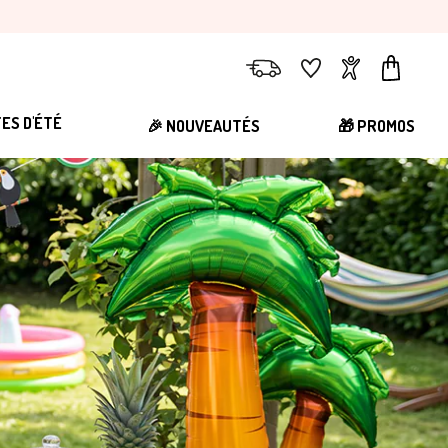
Livraison
Favoris
Compte
Panier
TES D'ÉTÉ
🎉 NOUVEAUTÉS
🎁 PROMOS