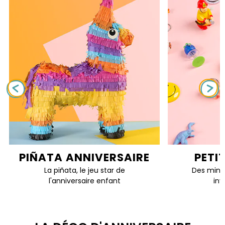
PIÑATA ANNIVERSAIRE
PETI
La piñata, le jeu star de
Des mini 
l'anniversaire enfant
inv