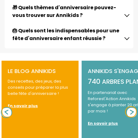
🎁 Quels thèmes d'anniversaire pouvez-
vous trouver sur Annikids ?
🎂 Quels sont les indispensables pour une
fête d'anniversaire enfant réussie ?
LE BLOG ANNIKIDS
ANNIKIDS S'ENGAG
740
ARBRES PLA
Des recettes, des jeux, des
conseils pour préparer la plus
En partenariat avec
belle fête d'anniversaire !
Reforest'Action Annikids
s'engage à planter 20 a
En savoir plus
par mois !
En savoir plus