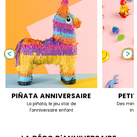
PIÑATA ANNIVERSAIRE
PETI
La piñata, le jeu star de
Des mini 
l'anniversaire enfant
inv