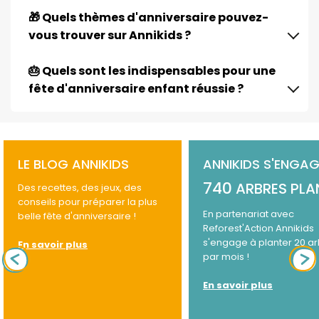
🎁 Quels thèmes d'anniversaire pouvez-
vous trouver sur Annikids ?
🎂 Quels sont les indispensables pour une
fête d'anniversaire enfant réussie ?
LE BLOG ANNIKIDS
ANNIKIDS S'ENGAG
740
ARBRES PLA
Des recettes, des jeux, des
conseils pour préparer la plus
En partenariat avec
belle fête d'anniversaire !
Reforest'Action Annikids
s'engage à planter 20 a
En savoir plus
par mois !
En savoir plus