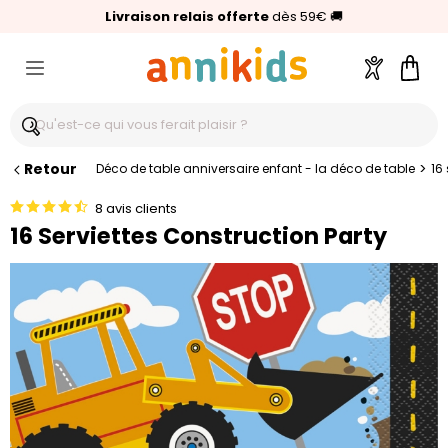
🥇
Livraison relais offerte
Palmarès Capital 2025 :
⭐⭐⭐⭐⭐
4,6/5
(24 000 avis clients)
Annikids N°1
dès 59€
🚚
Compte
Pani
Retour
>
Déco de table anniversaire enfant - la déco de table
16
8 avis clients
16 Serviettes Construction Party